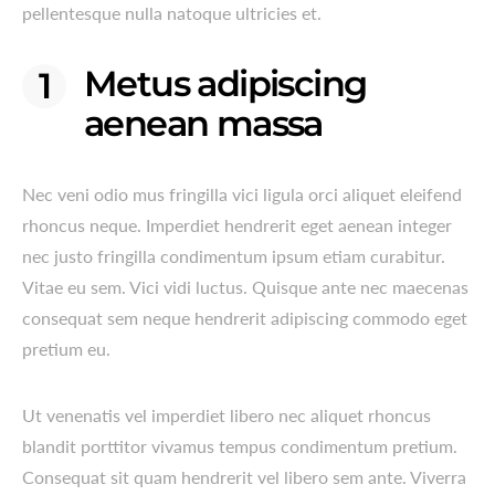
pellentesque nulla natoque ultricies et.
Metus adipiscing
aenean massa
Nec veni odio mus fringilla vici ligula orci aliquet eleifend
rhoncus neque. Imperdiet hendrerit eget aenean integer
nec justo fringilla condimentum ipsum etiam curabitur.
Vitae eu sem. Vici vidi luctus. Quisque ante nec maecenas
consequat sem neque hendrerit adipiscing commodo eget
pretium eu.
Ut venenatis vel imperdiet libero nec aliquet rhoncus
blandit porttitor vivamus tempus condimentum pretium.
Consequat sit quam hendrerit vel libero sem ante. Viverra