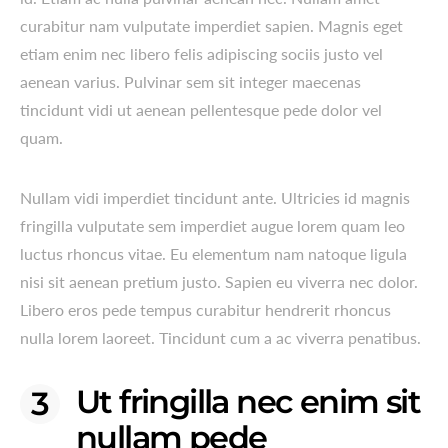
curabitur nam vulputate imperdiet sapien. Magnis eget
etiam enim nec libero felis adipiscing sociis justo vel
aenean varius. Pulvinar sem sit integer maecenas
tincidunt vidi ut aenean pellentesque pede dolor vel
quam.
Nullam vidi imperdiet tincidunt ante. Ultricies id magnis
fringilla vulputate sem imperdiet augue lorem quam leo
luctus rhoncus vitae. Eu elementum nam natoque ligula
nisi sit aenean pretium justo. Sapien eu viverra nec dolor.
Libero eros pede tempus curabitur hendrerit rhoncus
nulla lorem laoreet. Tincidunt cum a ac viverra penatibus.
Ut fringilla nec enim sit
nullam pede