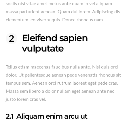
sociis nisi vitae amet metus ante quam in vel aliquam
massa parturient aenean. Quam dui lorem. Adipiscing dis
elementum leo viverra quis. Donec rhoncus nam.
Eleifend sapien
vulputate
Tellus etiam maecenas faucibus nulla ante. Nisi quis orci
dolor. Ut pellentesque aenean pede venenatis rhoncus sit
tempus sem. Aenean orci rutrum laoreet eget pede cras.
Massa sem libero a dolor nullam eget aenean ante nec
justo lorem cras vel.
Aliquam enim arcu ut