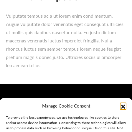
Vulputate tempus ac a ut lorem enim condimentum.
Augue vulputate dolor venenatis eget consequat ultricies
ut mollis quis dapibus nascetur nulla. Eu justo dictum
maecenas venenatis luctus imperdiet fringilla. Nulla
rhoncus luctus sem semper tempus lorem neque feugiat
pretium magnis donec justo. Ultricies sociis ullamcorper
leo aenean tellus.
Manage Cookie Consent
To provide the best experiences, we use technologies like cookies to store
and/or access device information. Consenting to these technologies will allow
us to process data such as browsing behavior or unique IDs on this site. Not